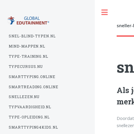
Toggle
sneller-
SNEL-BLIND-TYPEN.NL
MIND-MAPPEN.NL
TYPE-TRAINING.NL
sn
TYPECURSUS.NU
SMARTTYPING.ONLINE
SMARTREADING.ONLINE
Als 
SNELLEZEN.NU
merk
TYPVAARDIGHEID.NL
TYPE-OPLEIDING.NL
Doordat 
snelleze
SMARTTYPING4KIDS.NL