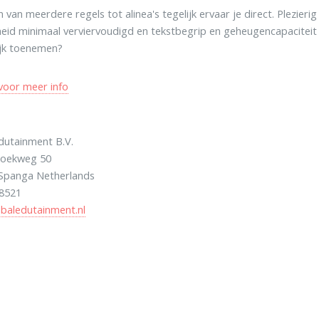
 van meerdere regels tot alinea's tegelijk ervaar je direct. Plezierig
heid minimaal verviervoudigd en tekstbegrip en geheugencapaciteit
ijk toenemen?
 voor meer info
dutainment B.V.
oekweg 50
 Spanga Netherlands
 8521
baledutainment.nl