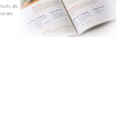
 toch, als
 straks