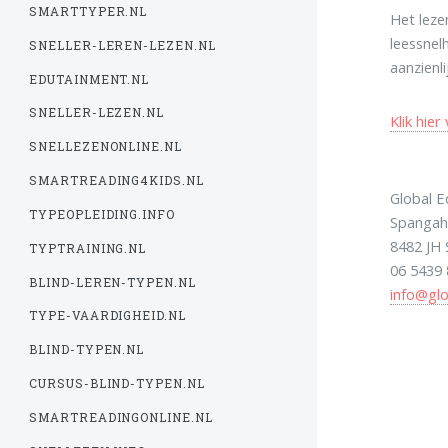
SMARTTYPER.NL
Het lezen
leessnel
SNELLER-LEREN-LEZEN.NL
aanzienl
EDUTAINMENT.NL
SNELLER-LEZEN.NL
Klik hier
SNELLEZENONLINE.NL
SMARTREADING4KIDS.NL
Global E
TYPEOPLEIDING.INFO
Spangah
8482 JH
TYPTRAINING.NL
06 5439
BLIND-LEREN-TYPEN.NL
info@glo
TYPE-VAARDIGHEID.NL
BLIND-TYPEN.NL
CURSUS-BLIND-TYPEN.NL
SMARTREADINGONLINE.NL